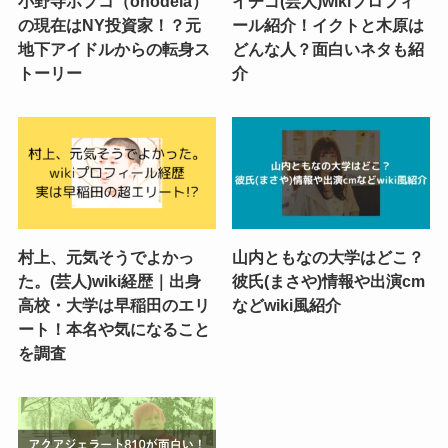
小野寺ポプコ（onodela）
イチゴ(芸人)wikiプロフィ
の現在はNY投資家！？元
ール紹介！イクトと木原は
地下アイドルからの転身ス
どんな人？面白いネタも紹
トーリー
介
村上、元気そうでよかっ
山内ともなの大学はどこ？
た。(芸人)wiki経歴｜出身
彼氏(まさや)情報や出演cm
高校・大学は早稲田のエリ
などwiki風紹介
ート！本名や気になること
を調査