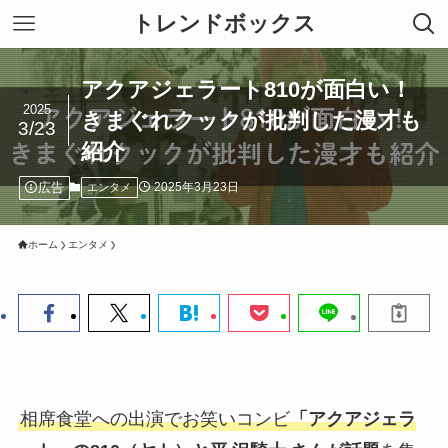
トレンドボックス
アクアジェラート810が面白い！
2025
きまぐれクックが批判した漫才も
3/23
紹介
広告
2025年3月23日
エンタメ
ホーム
エンタメ
相席食堂への出演でお笑いコンビ
「アクアジェラ