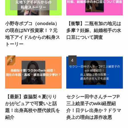
小野寺ポプコ（onodela）
【衝撃】二瓶有加の地元は
の現在はNY投資家！？元
多摩？妊娠、結婚相手の水
地下アイドルからの転身ス
口亘について調査
トーリー
【最新】森脇梨々夏(りり
セクシー田中さんチーフP
か)がピュアで可愛いと話
三上絵里子のwiki経歴紹
題！出身高校や歴代彼氏を
介！日テレ出身か？ドラマ
紹介
炎上の理由は原作改悪