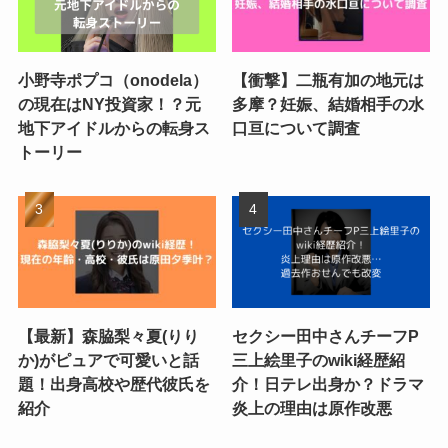
小野寺ポプコ（onodela）
【衝撃】二瓶有加の地元は
の現在はNY投資家！？元
多摩？妊娠、結婚相手の水
地下アイドルからの転身ス
口亘について調査
トーリー
【最新】森脇梨々夏(りり
セクシー田中さんチーフP
か)がピュアで可愛いと話
三上絵里子のwiki経歴紹
題！出身高校や歴代彼氏を
介！日テレ出身か？ドラマ
紹介
炎上の理由は原作改悪