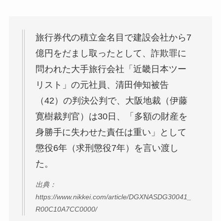
旅行券代の積立金名目で建設会社から7
億円をだまし取ったとして、詐欺罪に
問われた大手旅行会社「近畿日本ツー
リスト」の元社員、清田伸知被告
（42）の判決公判で、大阪地裁（伊藤
寛樹裁判官）は30日、「多額の財産を
身勝手に失わせた責任は重い」として
懲役6年（求刑懲役7年）を言い渡し
た。
出典：
https://www.nikkei.com/article/DGXNASDG30041_
R00C10A7CC0000/