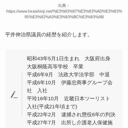
出典：
https://www.hiraishinji.net/%E3%83%97%E3%83%AD%E3%83%
95%E3%82%A3%E3%83%BC%E3%83%AB
平井伸治県議員の経歴を紹介します。
昭和43年5月1日生まれ 大阪府出身
大阪桐蔭高等学校 卒業
平成6年9月 法政大学法学部 中退
平成6年10月 伊藤忠商事グループ会
社 入社
平玲16年10月 近畿日本ツーリスト
入社(平成21年頃まで)
平成22年2月 逮捕され懲役6年の判決
平成27年7月 出所し介護老人保健施