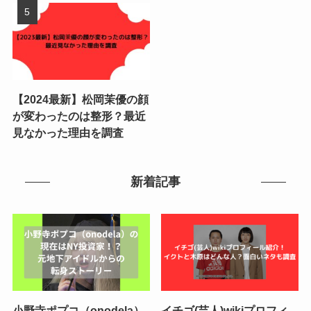
【2024最新】松岡茉優の顔
が変わったのは整形？最近
見なかった理由を調査
新着記事
小野寺ポプコ（onodela）
イチゴ(芸人)wikiプロフィ