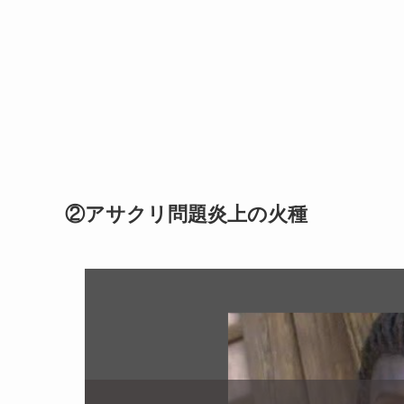
②アサクリ問題炎上の火種