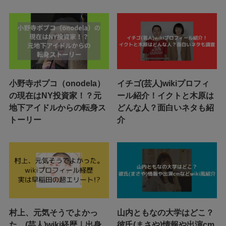
小野寺ポプコ（onodela）
イチゴ(芸人)wikiプロフィ
の現在はNY投資家！？元
ール紹介！イクトと木原は
地下アイドルからの転身ス
どんな人？面白いネタも紹
トーリー
介
村上、元気そうでよかっ
山内ともなの大学はどこ？
た。(芸人)wiki経歴｜出身
彼氏(まさや)情報や出演cm