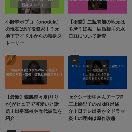
小野寺ポプコ（onodela）
【衝撃】二瓶有加の地元は
の現在はNY投資家！？元
多摩？妊娠、結婚相手の水
地下アイドルからの転身ス
口亘について調査
トーリー
【最新】森脇梨々夏(りり
セクシー田中さんチーフP
か)がピュアで可愛いと話
三上絵里子のwiki経歴紹
題！出身高校や歴代彼氏を
介！日テレ出身か？ドラマ
紹介
炎上の理由は原作改悪