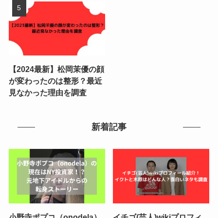
【2024最新】松岡茉優の顔
が変わったのは整形？最近
見なかった理由を調査
新着記事
小野寺ポプコ（onodela）
イチゴ(芸人)wikiプロフィ