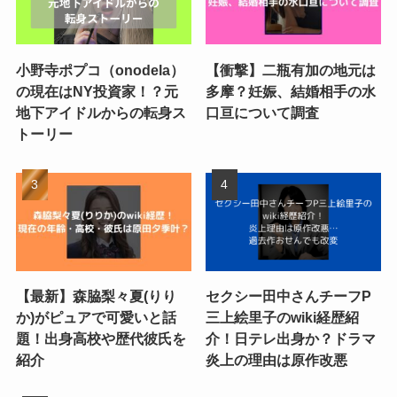
小野寺ポプコ（onodela）
【衝撃】二瓶有加の地元は
の現在はNY投資家！？元
多摩？妊娠、結婚相手の水
地下アイドルからの転身ス
口亘について調査
トーリー
【最新】森脇梨々夏(りり
セクシー田中さんチーフP
か)がピュアで可愛いと話
三上絵里子のwiki経歴紹
題！出身高校や歴代彼氏を
介！日テレ出身か？ドラマ
紹介
炎上の理由は原作改悪