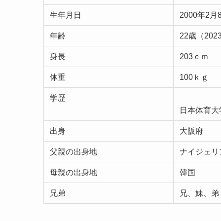
生年月日
2000年2月
年齢
22歳（20
身長
203ｃｍ
体重
100ｋｇ
学歴
日本体育大
出身
大阪府
父親の出身地
ナイジェリ
母親の出身地
韓国
兄弟
兄、妹、弟