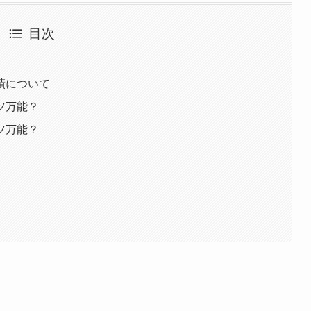
目次
績について
ツ万能？
ツ万能？