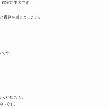
、確実に本名です。
ると貫禄を感じましたが、
フです。
っていたので、
高いです。