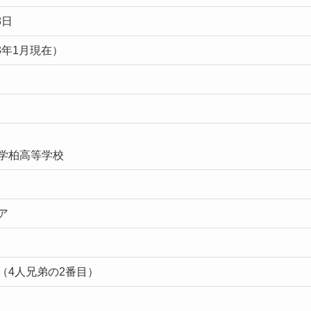
8日
23年1月現在）
学柏高等学校
ア
（4人兄弟の2番目）