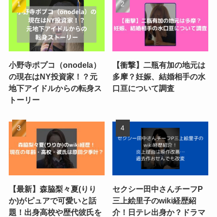
小野寺ポプコ（onodela）
【衝撃】二瓶有加の地元は
の現在はNY投資家！？元
多摩？妊娠、結婚相手の水
地下アイドルからの転身ス
口亘について調査
トーリー
【最新】森脇梨々夏(りり
セクシー田中さんチーフP
か)がピュアで可愛いと話
三上絵里子のwiki経歴紹
題！出身高校や歴代彼氏を
介！日テレ出身か？ドラマ