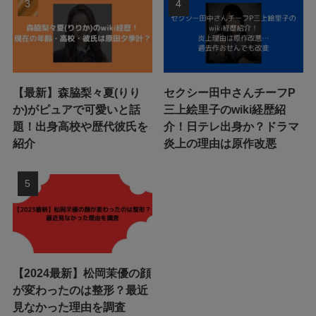
【最新】森脇梨々夏(りり
セクシー田中さんチーフP
か)がピュアで可愛いと話
三上絵里子のwiki経歴紹
題！出身高校や歴代彼氏を
介！日テレ出身か？ドラマ
紹介
炎上の理由は原作改悪
【2024最新】松岡茉優の顔
が変わったのは整形？最近
見なかった理由を調査