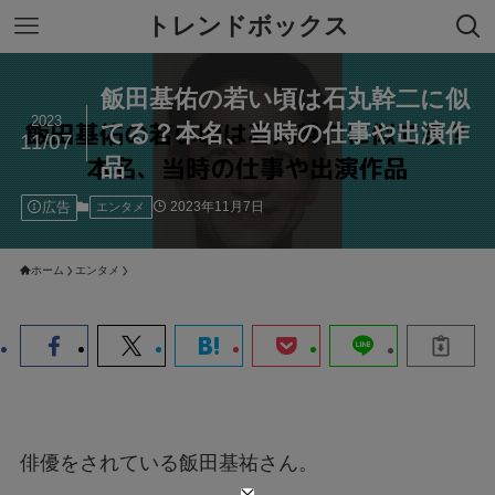
トレンドボックス
飯田基佑の若い頃は石丸幹二に似
2023
てる？本名、当時の仕事や出演作
11/07
品
広告
2023年11月7日
エンタメ
ホーム
エンタメ
俳優をされている飯田基祐さん。