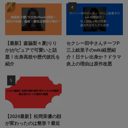
【最新】森脇梨々夏(りり
セクシー田中さんチーフP
か)がピュアで可愛いと話
三上絵里子のwiki経歴紹
題！出身高校や歴代彼氏を
介！日テレ出身か？ドラマ
紹介
炎上の理由は原作改悪
【2024最新】松岡茉優の顔
が変わったのは整形？最近