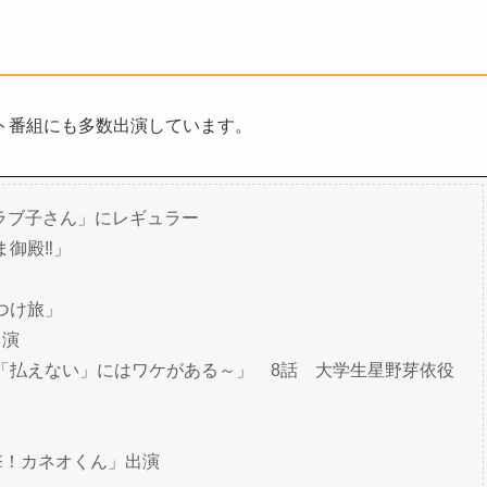
ト番組にも多数出演しています。
なラブ子さん」にレギュラー
ま御殿‼」
みつけ旅」
出演
ー～「払えない」にはワケがある～」 8話 大学生星野芽依役
突撃！カネオくん」出演