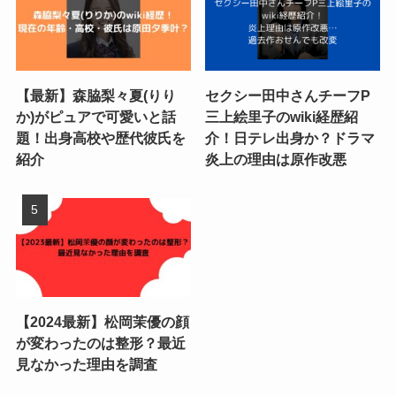
【最新】森脇梨々夏(りり
セクシー田中さんチーフP
か)がピュアで可愛いと話
三上絵里子のwiki経歴紹
題！出身高校や歴代彼氏を
介！日テレ出身か？ドラマ
紹介
炎上の理由は原作改悪
【2024最新】松岡茉優の顔
が変わったのは整形？最近
見なかった理由を調査