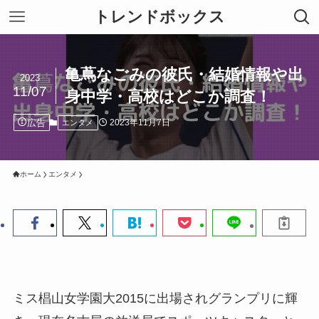
トレンドボックス
亀蔦なごみの彼氏・結婚情報や出
2023
11/07
身中学・高校はどこか調査！
広告
2023年11月7日
エンタメ
ホーム
エンタメ
ミス椙山女学園大2015に出場されグランプリに輝