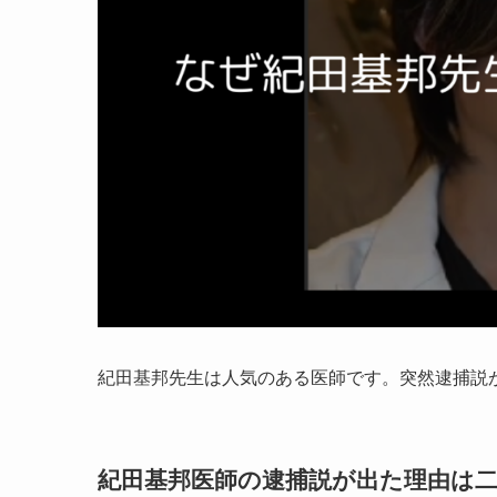
紀田基邦先生は人気のある医師です。突然逮捕説
紀田基邦医師の逮捕説が出た理由は