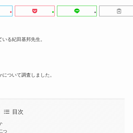
ている紀田基邦先生。
かについて調査しました。
目次
か
二つ