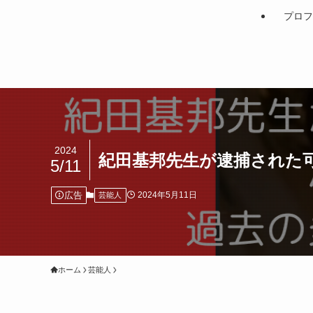
プロフ
2024
紀田基邦先生が逮捕された
5/11
広告
2024年5月11日
芸能人
ホーム
芸能人