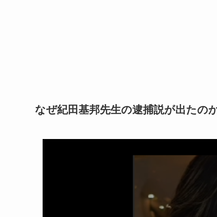
なぜ紀田基邦先生の逮捕説が出たの