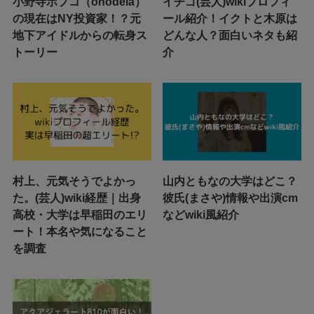
小野寺ポプコ（onodela）
イチゴ(芸人)wikiプロフィ
の現在はNY投資家！？元
ール紹介！イクトと木原は
地下アイドルからの転身ス
どんな人？面白いネタも紹
トーリー
介
村上、元気そうでよかっ
山内ともなの大学はどこ？
た。(芸人)wiki経歴｜出身
彼氏(まさや)情報や出演cm
高校・大学は早稲田のエリ
などwiki風紹介
ート！本名や気になること
を調査