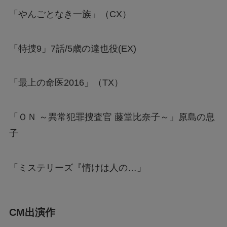
「やんごとなき一族」（CX）
「特捜9」7話/5歳の達也役(EX)
「最上の命医2016」（TX）
「ＯＮ ～異常犯罪捜査官 藤堂比奈子～」原島の息
子
「ミステリーズ『情けは人の…」
CM出演作