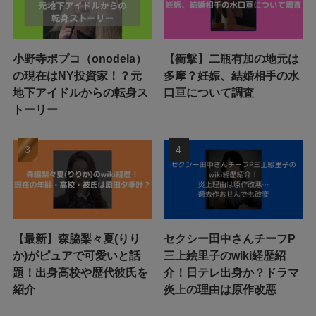
小野寺ポプコ（onodela）
【衝撃】二瓶有加の地元は
の現在はNY投資家！？元
多摩？妊娠、結婚相手の水
地下アイドルからの転身ス
口亘について調査
トーリー
【最新】森脇梨々夏(りり
セクシー田中さんチーフP
か)がピュアで可愛いと話
三上絵里子のwiki経歴紹
題！出身高校や歴代彼氏を
介！日テレ出身か？ドラマ
紹介
炎上の理由は原作改悪