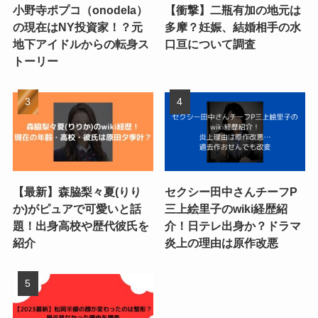
小野寺ポプコ（onodela）
【衝撃】二瓶有加の地元は
の現在はNY投資家！？元
多摩？妊娠、結婚相手の水
地下アイドルからの転身ス
口亘について調査
トーリー
【最新】森脇梨々夏(りり
セクシー田中さんチーフP
か)がピュアで可愛いと話
三上絵里子のwiki経歴紹
題！出身高校や歴代彼氏を
介！日テレ出身か？ドラマ
紹介
炎上の理由は原作改悪