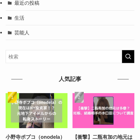
最近の投稿
生活
芸能人
人気記事
小野寺ポプコ（onodela）
【衝撃】二瓶有加の地元は