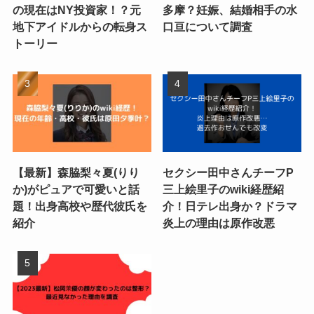
の現在はNY投資家！？元
多摩？妊娠、結婚相手の水
地下アイドルからの転身ス
口亘について調査
トーリー
【最新】森脇梨々夏(りり
セクシー田中さんチーフP
か)がピュアで可愛いと話
三上絵里子のwiki経歴紹
題！出身高校や歴代彼氏を
介！日テレ出身か？ドラマ
紹介
炎上の理由は原作改悪