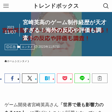
トレンドボックス
宮崎英高のゲーム制作経歴が天才
2023
すぎる！海外の反応や評価も調
11/07
査！
広告
2023年11月7日
エンタメ
ホーム
エンタメ
ゲーム開発者宮崎英高さん
「世界で最も影響力の