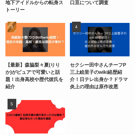
地下アイドルからの転身ス
口亘について調査
トーリー
【最新】森脇梨々夏(りり
セクシー田中さんチーフP
か)がピュアで可愛いと話
三上絵里子のwiki経歴紹
題！出身高校や歴代彼氏を
介！日テレ出身か？ドラマ
紹介
炎上の理由は原作改悪