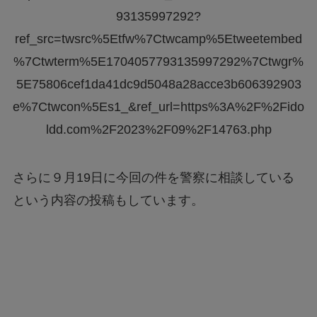
93135997292?
ref_src=twsrc%5Etfw%7Ctwcamp%5Etweetembed
%7Ctwterm%5E1704057793135997292%7Ctwgr%
5E75806cef1da41dc9d5048a28acce3b606392903
e%7Ctwcon%5Es1_&ref_url=https%3A%2F%2Fido
ldd.com%2F2023%2F09%2F14763.php
さらに９月19日に今回の件を警察に相談している
という内容の投稿もしています。