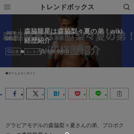
トレンドボックス
森脇龍星は森脇梨々夏の弟！wiki
2024
9/02
経歴紹介
広告
2024年9月2日
エンタメ
ホーム
エンタメ
グラビアモデルの森脇梨々夏さんの弟、プロボク