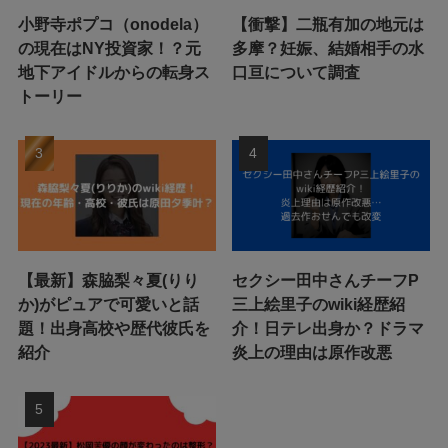
小野寺ポプコ（onodela）
【衝撃】二瓶有加の地元は
の現在はNY投資家！？元
多摩？妊娠、結婚相手の水
地下アイドルからの転身ス
口亘について調査
トーリー
【最新】森脇梨々夏(りり
セクシー田中さんチーフP
か)がピュアで可愛いと話
三上絵里子のwiki経歴紹
題！出身高校や歴代彼氏を
介！日テレ出身か？ドラマ
紹介
炎上の理由は原作改悪