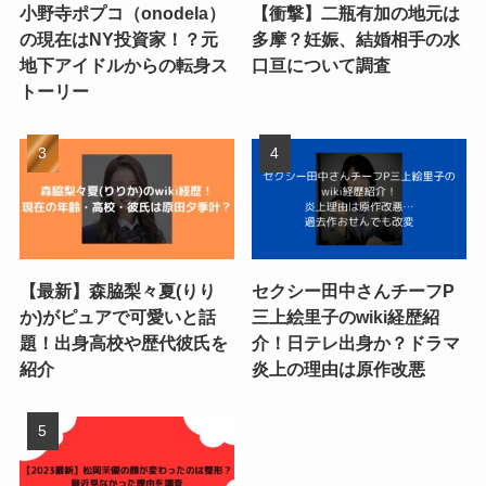
小野寺ポプコ（onodela）
【衝撃】二瓶有加の地元は
の現在はNY投資家！？元
多摩？妊娠、結婚相手の水
地下アイドルからの転身ス
口亘について調査
トーリー
【最新】森脇梨々夏(りり
セクシー田中さんチーフP
か)がピュアで可愛いと話
三上絵里子のwiki経歴紹
題！出身高校や歴代彼氏を
介！日テレ出身か？ドラマ
紹介
炎上の理由は原作改悪