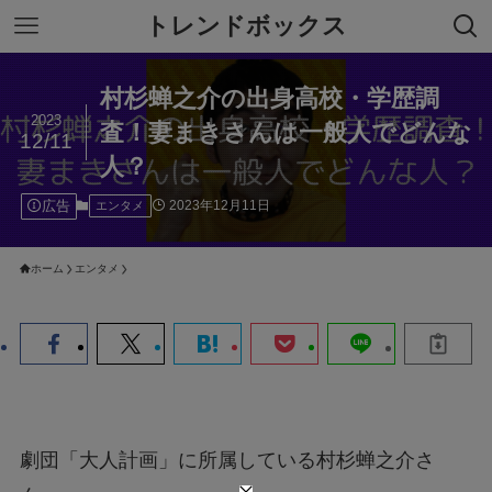
トレンドボックス
村杉蝉之介の出身高校・学歴調
2023
査！妻まきさんは一般人でどんな
12/11
人？
広告
2023年12月11日
エンタメ
ホーム
エンタメ
劇団「大人計画」に所属している村杉蝉之介さ