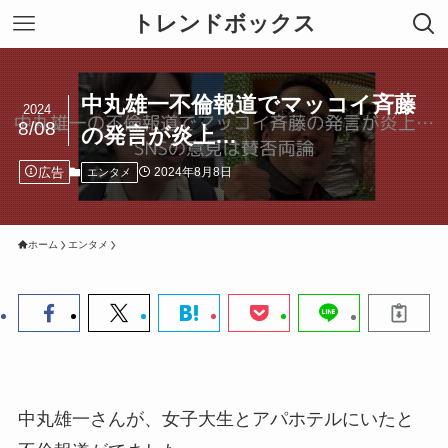
トレンドボックス
中丸雄一不倫報道でマッコイ斉藤
2024
8/08
の発言が炎上…
広告
2024年8月8日
エンタメ
ホーム
エンタメ
中丸雄一さんが、女子大生とアパホテルにいたと