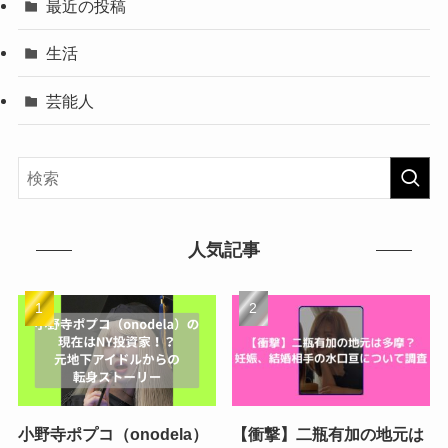
最近の投稿
生活
芸能人
人気記事
小野寺ポプコ（onodela）
【衝撃】二瓶有加の地元は