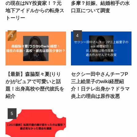
の現在はNY投資家！？元
多摩？妊娠、結婚相手の水
地下アイドルからの転身ス
口亘について調査
トーリー
【最新】森脇梨々夏(りり
セクシー田中さんチーフP
か)がピュアで可愛いと話
三上絵里子のwiki経歴紹
題！出身高校や歴代彼氏を
介！日テレ出身か？ドラマ
紹介
炎上の理由は原作改悪