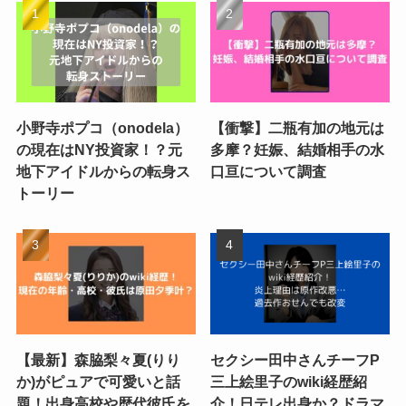
小野寺ポプコ（onodela）
【衝撃】二瓶有加の地元は
の現在はNY投資家！？元
多摩？妊娠、結婚相手の水
地下アイドルからの転身ス
口亘について調査
トーリー
【最新】森脇梨々夏(りり
セクシー田中さんチーフP
か)がピュアで可愛いと話
三上絵里子のwiki経歴紹
題！出身高校や歴代彼氏を
介！日テレ出身か？ドラマ