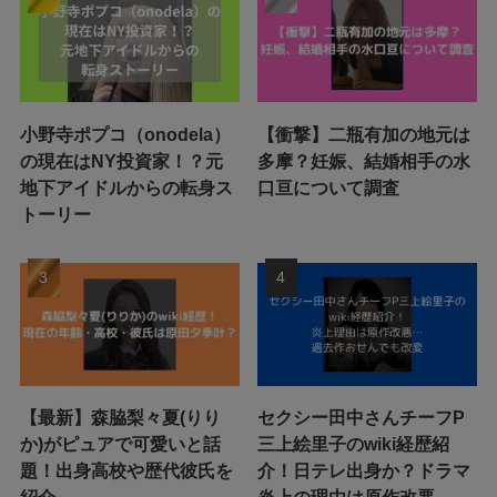
小野寺ポプコ（onodela）
【衝撃】二瓶有加の地元は
の現在はNY投資家！？元
多摩？妊娠、結婚相手の水
地下アイドルからの転身ス
口亘について調査
トーリー
【最新】森脇梨々夏(りり
セクシー田中さんチーフP
か)がピュアで可愛いと話
三上絵里子のwiki経歴紹
題！出身高校や歴代彼氏を
介！日テレ出身か？ドラマ