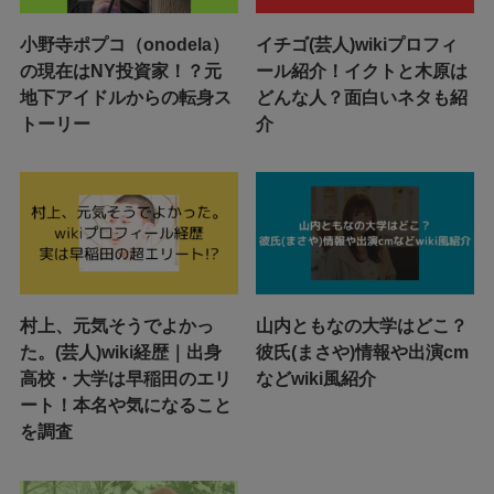
小野寺ポプコ（onodela）
イチゴ(芸人)wikiプロフィ
の現在はNY投資家！？元
ール紹介！イクトと木原は
地下アイドルからの転身ス
どんな人？面白いネタも紹
トーリー
介
村上、元気そうでよかっ
山内ともなの大学はどこ？
た。(芸人)wiki経歴｜出身
彼氏(まさや)情報や出演cm
高校・大学は早稲田のエリ
などwiki風紹介
ート！本名や気になること
を調査