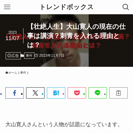
トレンドボックス
【壮絶人生】大山寛人の現在の仕
2023
事は講演？刺青を入れる理由と
11/07
は？
広告
2023年11月7日
事件
ホーム
事件
大山寛人さんという人物が話題になっています。