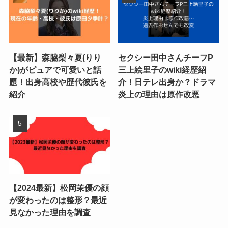
【最新】森脇梨々夏(りり
セクシー田中さんチーフP
か)がピュアで可愛いと話
三上絵里子のwiki経歴紹
題！出身高校や歴代彼氏を
介！日テレ出身か？ドラマ
紹介
炎上の理由は原作改悪
【2024最新】松岡茉優の顔
が変わったのは整形？最近
見なかった理由を調査