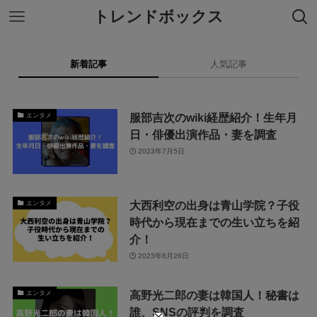
トレンドボックス
新着記事
人気記事
服部吉次のwiki経歴紹介！生年月
エンタメ
日・俳優出演作品・妻を調査
2023年7月5日
大西利空の出身は青山学院？子役
エンタメ
時代から現在までの生い立ちを紹
介！
2023年6月26日
高野光二郎の妻は韓国人！秘書は
エンタメ
誰、SNSの評判を調査