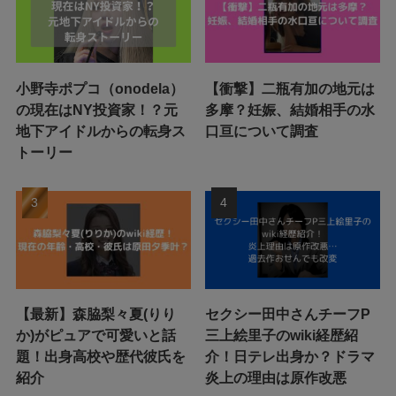
小野寺ポプコ（onodela）
【衝撃】二瓶有加の地元は
の現在はNY投資家！？元
多摩？妊娠、結婚相手の水
地下アイドルからの転身ス
口亘について調査
トーリー
【最新】森脇梨々夏(りり
セクシー田中さんチーフP
か)がピュアで可愛いと話
三上絵里子のwiki経歴紹
題！出身高校や歴代彼氏を
介！日テレ出身か？ドラマ
紹介
炎上の理由は原作改悪