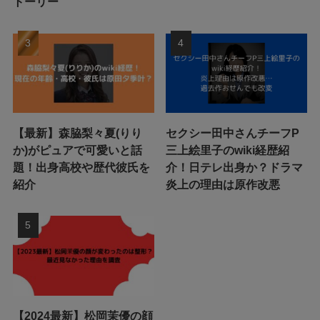
トーリー
【最新】森脇梨々夏(りり
セクシー田中さんチーフP
か)がピュアで可愛いと話
三上絵里子のwiki経歴紹
題！出身高校や歴代彼氏を
介！日テレ出身か？ドラマ
紹介
炎上の理由は原作改悪
【2024最新】松岡茉優の顔