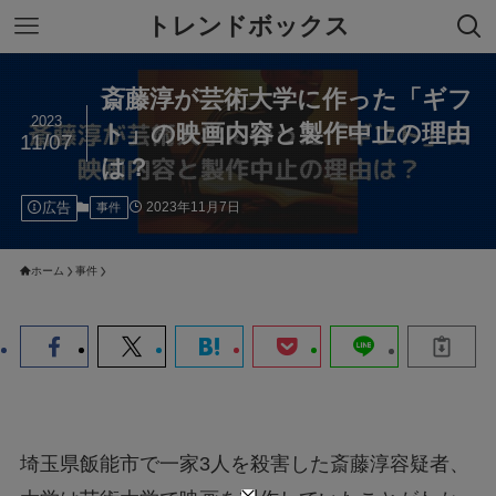
トレンドボックス
斎藤淳が芸術大学に作った「ギフ
2023
ト」の映画内容と製作中止の理由
11/07
は？
広告
2023年11月7日
事件
ホーム
事件
埼玉県飯能市で一家3人を殺害した斎藤淳容疑者、