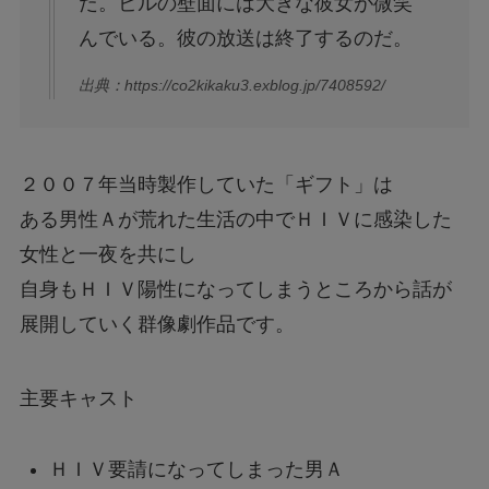
だ。ビルの壁面には大きな彼女が微笑
んでいる。彼の放送は終了するのだ。
出典：https://co2kikaku3.exblog.jp/7408592/
２００７年当時製作していた「ギフト」は
ある男性Ａが荒れた生活の中でＨＩＶに感染した
女性と一夜を共にし
自身もＨＩＶ陽性になってしまうところから話が
展開していく群像劇作品です。
主要キャスト
ＨＩＶ要請になってしまった男Ａ