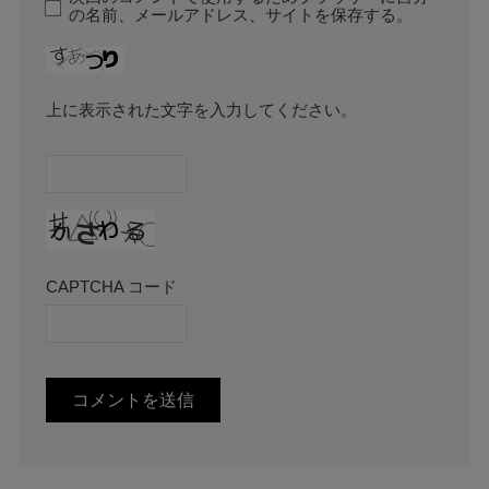
の名前、メールアドレス、サイトを保存する。
上に表示された文字を入力してください。
CAPTCHA コード