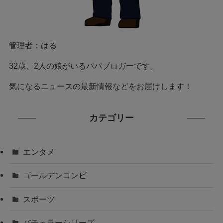
管理者：はる
32歳、2人の娘がいるパパブロガーです。
気になるニュースの最新情報などをお届けします！
カテゴリー
エンタメ
ゴールデンコンビ
スポーツ
バチェラーシリーズ