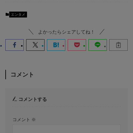
エンタメ
よかったらシェアしてね！
コメント
コメントする
コメント
※