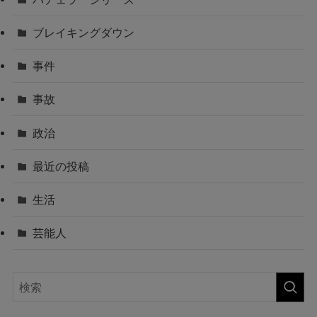
ブレイキングダウン
事件
事故
政治
最近の投稿
生活
芸能人