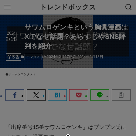
トレンドボックス
サワムロゲンキという胸糞漫画は
2024
Xでなぜ話題？あらすじやSNS評
2/18
判を紹介
広告
2024年2月17日
2024年2月18日
エンタメ
ホーム
エンタメ
「出席番号15番サワムロゲンキ」はプンプン氏に