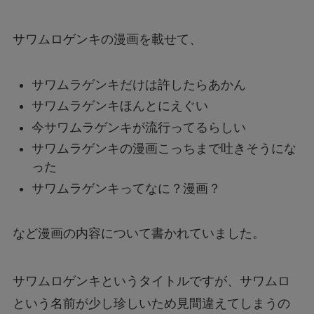
サワムロゲンキの漫画を載せて、
サワムラゲンキだけは許したらあかん
サワムラゲンキほんとにえぐい
今サワムラゲンキが流行ってるらしい
サワムラゲンキの漫画こっちまで吐きそうにな
った
サワムラゲンキってなに？漫画？
など漫画の内容について書かれていました。
サワムロゲンキというタイトルですが、サワムロ
という名前が少し珍しいため見間違えてしまうの