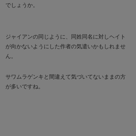
でしょうか。
ジャイアンの同じように、同姓同名に対しヘイト
が向かないようにした作者の気遣いかもしれませ
ん。
サワムラゲンキと間違えて気づいてないままの方
が多いですね。