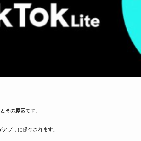
クとその原因
です。
がアプリに保存されます。