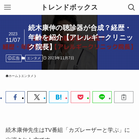
トレンドボックス
続木康伸の聴診器が合成？経歴・
2023
年齢を紹介【アレルギークリニッ
11/07
ク院長】
広告
2023年11月7日
エンタメ
ホーム
エンタメ
続木康伸先生はTV番組「カズレーザーと学ぶ」に