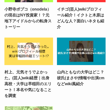
小野寺ポプコ（onodela）
イチゴ(芸人)wikiプロフィ
の現在はNY投資家！？元
ール紹介！イクトと木原は
地下アイドルからの転身ス
どんな人？面白いネタも紹
トーリー
介
村上、元気そうでよかっ
山内ともなの大学はどこ？
た。(芸人)wiki経歴｜出身
彼氏(まさや)情報や出演cm
高校・大学は早稲田のエリ
などwiki風紹介
ート！本名や気になること
を調査