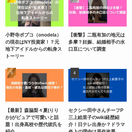
小野寺ポプコ（onodela）
【衝撃】二瓶有加の地元は
の現在はNY投資家！？元
多摩？妊娠、結婚相手の水
地下アイドルからの転身ス
口亘について調査
トーリー
【最新】森脇梨々夏(りり
セクシー田中さんチーフP
か)がピュアで可愛いと話
三上絵里子のwiki経歴紹
題！出身高校や歴代彼氏を
介！日テレ出身か？ドラマ
紹介
炎上の理由は原作改悪