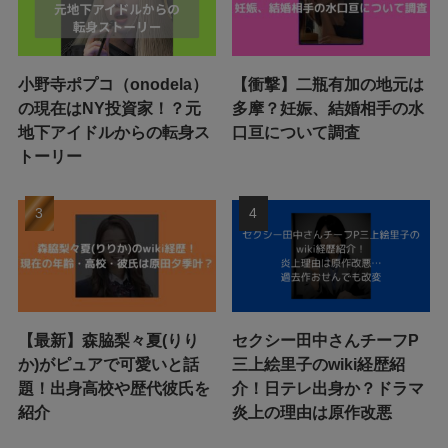
小野寺ポプコ（onodela）
【衝撃】二瓶有加の地元は
の現在はNY投資家！？元
多摩？妊娠、結婚相手の水
地下アイドルからの転身ス
口亘について調査
トーリー
【最新】森脇梨々夏(りり
セクシー田中さんチーフP
か)がピュアで可愛いと話
三上絵里子のwiki経歴紹
題！出身高校や歴代彼氏を
介！日テレ出身か？ドラマ
紹介
炎上の理由は原作改悪