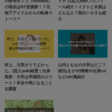
小野寺ポプコ（onodela）
イチゴ(芸人)wikiプロフィ
の現在はNY投資家！？元
ール紹介！イクトと木原は
地下アイドルからの転身ス
どんな人？面白いネタも紹
トーリー
介
村上、元気そうでよかっ
山内ともなの大学はどこ？
た。(芸人)wiki経歴｜出身
彼氏(まさや)情報や出演cm
高校・大学は早稲田のエリ
などwiki風紹介
ート！本名や気になること
を調査