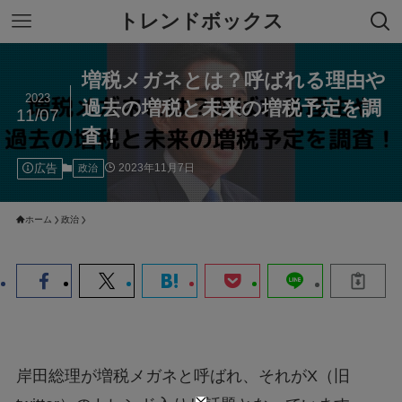
トレンドボックス
増税メガネとは？呼ばれる理由や
2023
過去の増税と未来の増税予定を調
11/07
査！
広告
2023年11月7日
政治
ホーム
政治
岸田総理が増税メガネと呼ばれ、それがX（旧