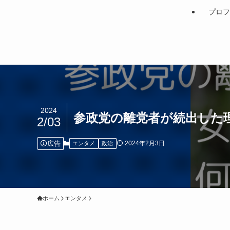
プロフ
2024
参政党の離党者が続出した
2/03
広告
2024年2月3日
エンタメ
政治
ホーム
エンタメ