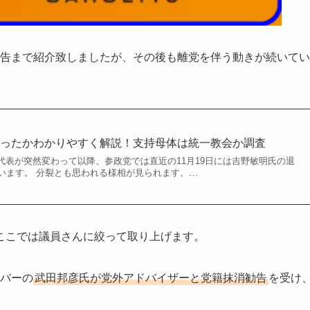
請報告まで紹介致しましたが、その後も離党を伴う動きが続いてい
あったかわかりやすく解説！支持母体は統一教会か調査
党代表が突然変わって以降、参政党では直近の11月19日には吉野敏明氏の退
います。 分裂とも思われる様相が見られます。…
ここでは議員さんに絞って取り上げます。
ンバーの
武田邦彦氏が党外アドバイザーと党籍抹消勧告
を受け