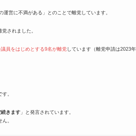
部の運営に不満がある」とのことで離党しています。
が離党されました。
議員をはじめとする9名が離党
しています（離党申請は2023年
です。
だ続きます
」と発言されています。
せん。