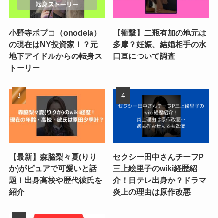
小野寺ポプコ（onodela）
【衝撃】二瓶有加の地元は
の現在はNY投資家！？元
多摩？妊娠、結婚相手の水
地下アイドルからの転身ス
口亘について調査
トーリー
【最新】森脇梨々夏(りり
セクシー田中さんチーフP
か)がピュアで可愛いと話
三上絵里子のwiki経歴紹
題！出身高校や歴代彼氏を
介！日テレ出身か？ドラマ
紹介
炎上の理由は原作改悪