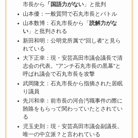
市長から
「国語力がない
」と批判
山本優：一般質問で石丸市長とバトル
山本数博：石丸市長から「
読解力がな
い
」と批判される
新田和明：公明党所属で”回し者”と見ら
れている
大下正幸：現・安芸高田市議会議長で清
志会の代表。”アンチ石丸市長の黒幕”と
呼ばれ議会で石丸市長を攻撃
武岡隆文：石丸市長から指摘された居眠
り議員
先川和幸：前市長の河合汚職事件の際に
賄賂をもらって関わっていたとされてい
る
児玉史則：現・安芸高田市議会副議長。
唯一の中立派？と言われている