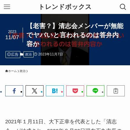
トレンドボックス
【老害？】清志会メンバーが無能
2023
でヤバいと言われるのは答弁内
11/07
容か
広告
2023年11月7日
政治
ホーム
政治
2021年１月11日、大下正幸を代表とした「清志