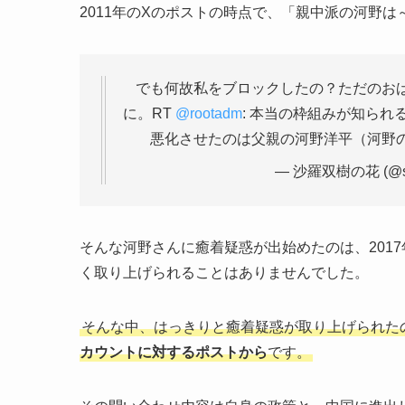
2011年のXのポストの時点で、「親中派の河野
でも何故私をブロックしたの？ただのお
に。RT
@rootadm
: 本当の枠組みが知ら
悪化させたのは父親の河野洋平（河野
— 沙羅双樹の花 (@sar
そんな河野さんに癒着疑惑が出始めたのは、201
く取り上げられることはありませんでした。
そんな中、はっきりと癒着疑惑が取り上げられた
カウントに対するポストから
です。