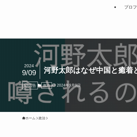
プロフ
2024
河野太郎はなぜ中国と癒着
9/09
広告
2024年9月9日
政治
ホーム
政治