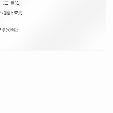
目次
？根拠と背景
？事実検証