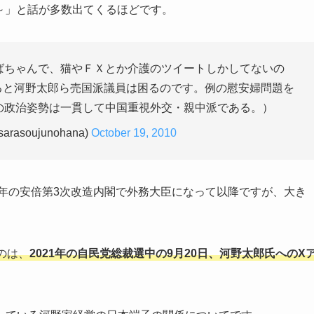
は～」と話が多数出てくるほどです。
ばちゃんで、猫やＦＸとか介護のツイートしかしてないの
れると河野太郎ら売国派議員は困るのです。例の慰安婦問題を
の政治姿勢は一貫して中国重視外交・親中派である。）
asoujunohana)
October 19, 2010
7年の安倍第3次改造内閣で外務大臣になって以降ですが、大き
のは、
2021年の自民党総裁選中の9月20日、河野太郎氏へのX