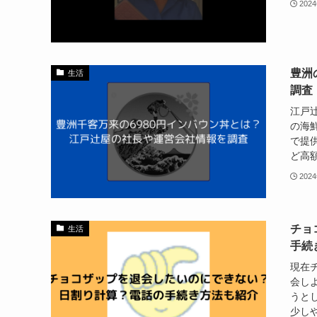
202
豊洲
生活
調査
江戸
の海
で提
ど高額
202
チョ
生活
手続
現在
会し
うと
少しや