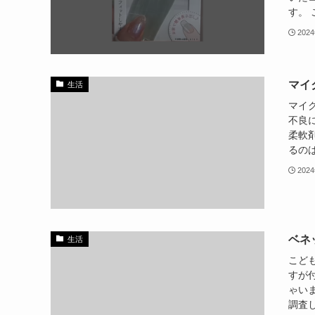
す。 
202
マイ
生活
マイ
不良
柔軟
るのは
202
ベネ
生活
こど
すが
ゃい
調査し