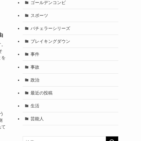
ゴールデンコンビ
スポーツ
バチェラーシリーズ
由
ブレイキングダウン
す。
そ
事件
とを
事故
政治
最近の投稿
生活
う
芸能人
側
れて