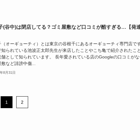
子(谷中)は閉店してる？ゴミ屋敷など口コミが酷すぎる…【発
子（オーギョーチィ）とは東京の谷根千にあるオーギョーチィ専門店で
で知られている池波正太郎先生が来店したことやこち亀で紹介されたこ
舗として知られています。 長年愛されている店のGoogleの口コミがな
敷など誹謗中傷...
3年8月31日
1
2