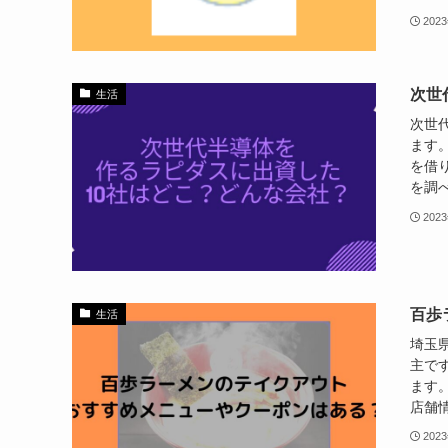
202
次世
生活
次世
ます。
を借
を調べ
202
百歩
生活
埼玉
主で
ます
店舗情
202