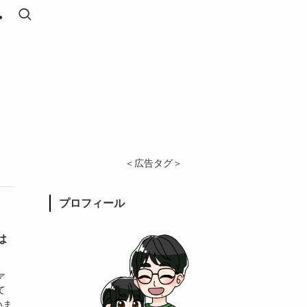
＜広告タグ＞
プロフィール
は
ァ
て
いま