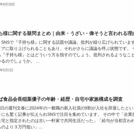
4年6月10日
ち様に関する疑問まとめ｜由来・うざい・偉そうと言われる理
、SNSで『子持ち様』に関する話題や議論、批判が繰り広げられていま
ィアに取り上げられることもあり、それがさらに議論を呼ぶ状態です。 
も『子持ち様』とはどういう方を指すのでしょう。批判されるようなこ
るのでしょうか。 ...
4年5月1日
ば食品会長稲葉優子の年齢・経歴・自宅や家族構成を調査
0日の週刊文春に2024年の一般職の新入社員の9割が入社を辞退したとい
りにも驚く記事が伝えられSNSで注目を集めています。 その中で「企業
社宅と指定されたのは古い一軒家で共同生活だった」「給与が当初言わ
のより３万円低い」...