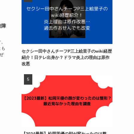
達障
す。
とも
セクシー田中さんチーフP三上絵里子のwiki経歴
ぜ
紹介！日テレ出身か？ドラマ炎上の理由は原作
改悪
【2024最新】松岡茉優の顔が変わったのは整