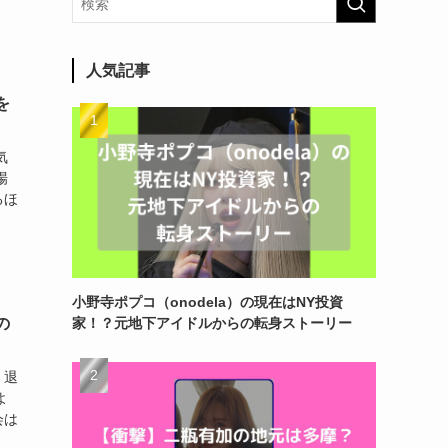
人気記事
を
気
場
るほ
小野寺ポプコ（onodela）の現在はNY投資
の
家！？元地下アイドルからの転身ストーリー
。退
よ
会は