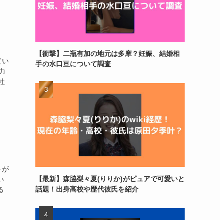
【衝撃】二瓶有加の地元は多摩？妊娠、結婚相
てい
手の水口亘について調査
力
社
トが
【最新】森脇梨々夏(りりか)がピュアで可愛いと
い
話題！出身高校や歴代彼氏を紹介
る