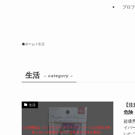
プロフ
ホーム
生活
生活
– category –
【注
生活
危険
超優
イバ
いた