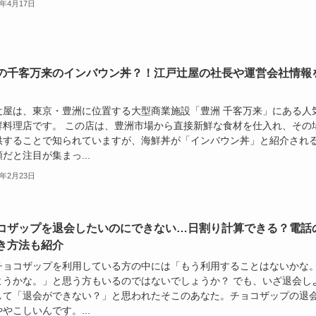
4年4月17日
の千客万来のインバウン丼？！江戸辻屋の社長や運営会社情報
辻屋は、東京・豊洲に位置する大型商業施設「豊洲 千客万来」にある人
鮮料理店です。 この店は、豊洲市場から直接新鮮な食材を仕入れ、その
供することで知られていますが、海鮮丼が「インバウン丼」と紹介され
だと注目が集まっ...
4年2月23日
コザップを退会したいのにできない…日割り計算できる？電話
き方法も紹介
チョコザップを利用している方の中には「もう利用することはないかな
ようかな。」と思う方もいるのではないでしょうか？ でも、いざ退会し
して「退会ができない？」と思われたそこのあなた。チョコザップの退
やこしいんです。...