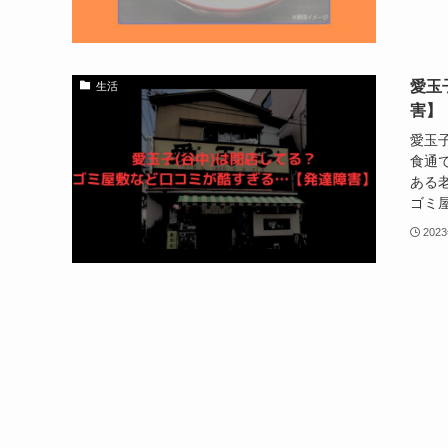
愛玉
生活
害】
愛玉
食通
ある老
ゴミ屋
202