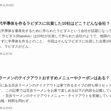
3年11月23日
代半導体を作るラピダスに出資した10社はどこ？どんな会社？
代半導体を量産化するために作られたラピダスという会社が話題になっ
 ラピダス(Rapidus）は10社が出資して作られた会社のようで、他国の
りずに半導体を作るとのこと。 今回はそんなラピダスに出資した企業10
、ラピダスがどん...
3年11月7日
ラーメンのテイクアウトおすすめメニューやクーポンはある？
県にある百歩ラーメンのテイクアウトは家で作るタイプの持ち帰りセッ
す。 この記事では百歩ラーメンをお家で楽しめる以下の内容を記載して
。 ・百歩ラーメンのテイクアウトメニュー・テイクアウトを実施してい
報・時間を問わず...
3年11月4日