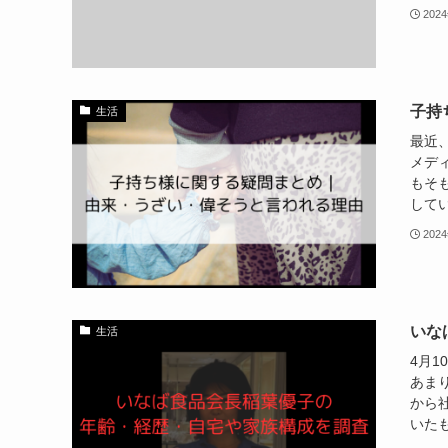
202
子持
生活
最近
メデ
もそ
してい
202
いな
生活
4月1
あま
から
いたも