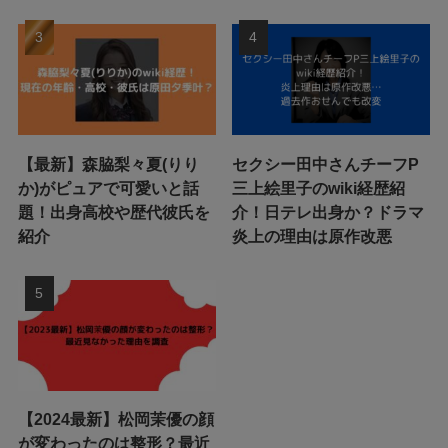
【最新】森脇梨々夏(りり
セクシー田中さんチーフP
か)がピュアで可愛いと話
三上絵里子のwiki経歴紹
題！出身高校や歴代彼氏を
介！日テレ出身か？ドラマ
紹介
炎上の理由は原作改悪
【2024最新】松岡茉優の顔
が変わったのは整形？最近