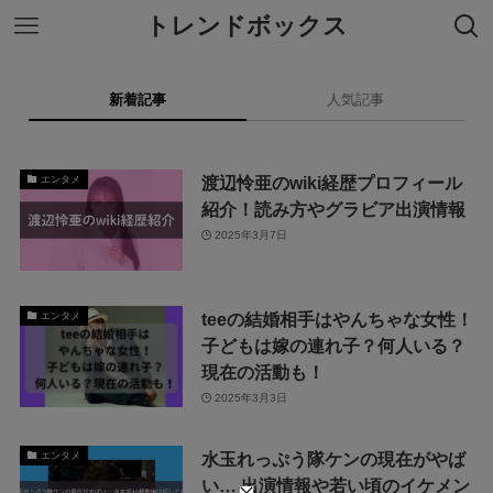
トレンドボックス
新着記事
人気記事
渡辺怜亜のwiki経歴プロフィール
エンタメ
紹介！読み方やグラビア出演情報
2025年3月7日
teeの結婚相手はやんちゃな女性！
エンタメ
子どもは嫁の連れ子？何人いる？
現在の活動も！
2025年3月3日
水玉れっぷう隊ケンの現在がやば
エンタメ
い… 出演情報や若い頃のイケメン