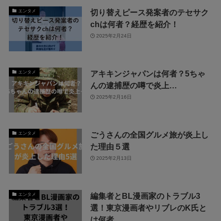
切り替えピース発案者のテセサク
エンタメ
chは何者？経歴を紹介！
2025年2月24日
アキキンジャパンは何者？5ちゃ
エンタメ
んの逮捕歴の噂で炎上…
2025年2月16日
ごうさんの全国グルメ旅が炎上し
エンタメ
た理由５選
2025年2月13日
編集者とBL漫画家のトラブル3
エンタメ
選！東京漫画者やリブレのK氏と
は何者