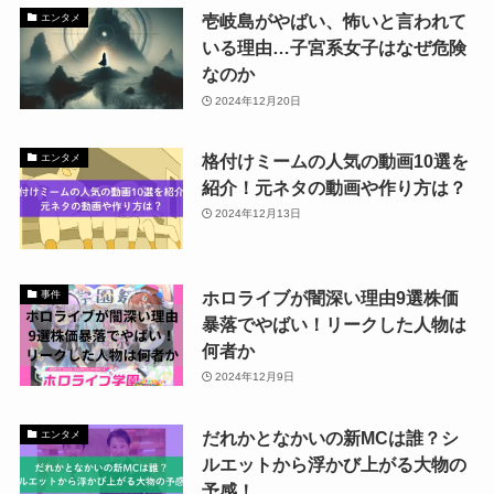
壱岐島がやばい、怖いと言われて
エンタメ
いる理由…子宮系女子はなぜ危険
なのか
2024年12月20日
格付けミームの人気の動画10選を
エンタメ
紹介！元ネタの動画や作り方は？
2024年12月13日
ホロライブが闇深い理由9選株価
事件
暴落でやばい！リークした人物は
何者か
2024年12月9日
だれかとなかいの新MCは誰？シ
エンタメ
ルエットから浮かび上がる大物の
予感！