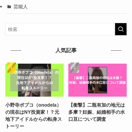
芸能人
人気記事
小野寺ポプコ（onodela）
【衝撃】二瓶有加の地元は
の現在はNY投資家！？元
多摩？妊娠、結婚相手の水
地下アイドルからの転身ス
口亘について調査
トーリー