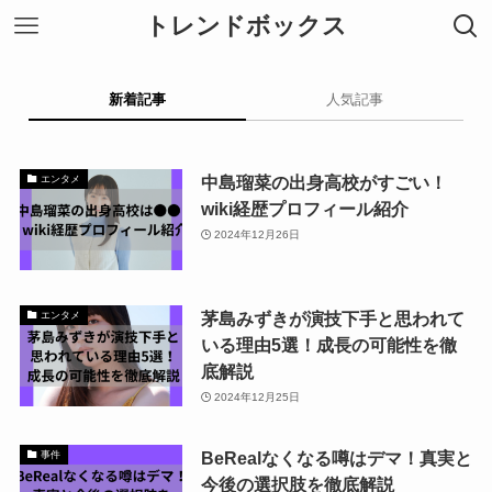
トレンドボックス
新着記事
人気記事
中島瑠菜の出身高校がすごい！
エンタメ
wiki経歴プロフィール紹介
2024年12月26日
茅島みずきが演技下手と思われて
エンタメ
いる理由5選！成長の可能性を徹
底解説
2024年12月25日
BeRealなくなる噂はデマ！真実と
事件
今後の選択肢を徹底解説