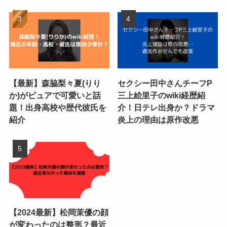
【最新】森脇梨々夏(りり
セクシー田中さんチーフP
か)がピュアで可愛いと話
三上絵里子のwiki経歴紹
題！出身高校や歴代彼氏を
介！日テレ出身か？ドラマ
紹介
炎上の理由は原作改悪
【2024最新】松岡茉優の顔
が変わったのは整形？最近