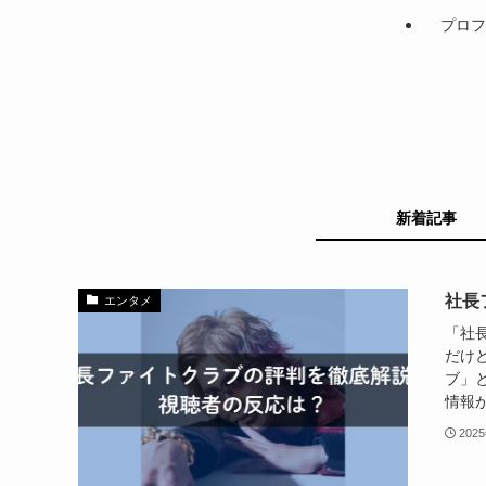
プロフ
新着記事
社長
エンタメ
「社
だけ
ブ」
情報が
202