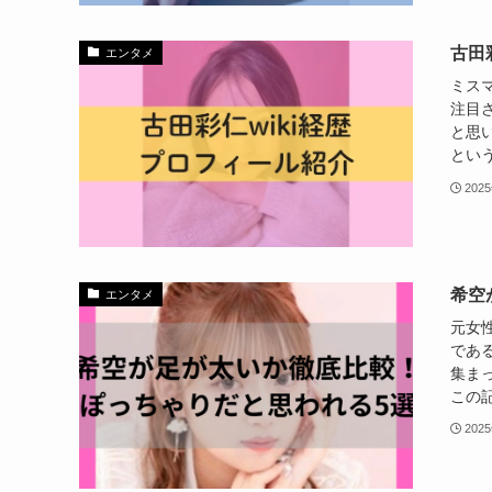
古田
エンタメ
ミス
注目
と思
という
202
希空
エンタメ
元女
であ
集ま
この記
202