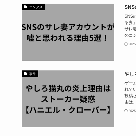
SN
エンタメ
SN
る妻』
サレ
のコン
202
やし
事件
ゲー
れてい
投稿
由は、
202