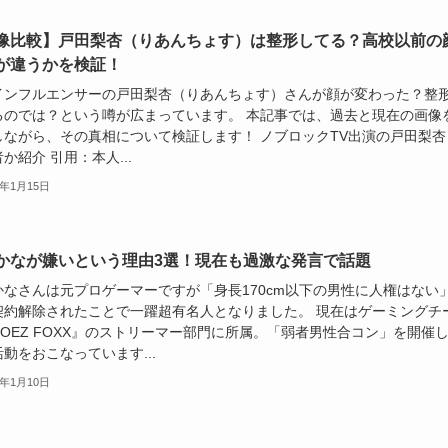
像比較】戸田梨杏（りあんちょす）は整形してる？高校以前の
が違うかを検証！
インフルエンサーの戸田梨杏（りあんちょす）さんが顔が変わった？整
るのでは？という噂が広まっています。 本記事では、過去と現在の画像
しながら、その真相について検証します！ ノブロックTV出演の戸田梨杏
か紹介 引用：本人...
5年1月15日
かなが嫌いという理由3選！現在も過激な発言で話題
かなさんは元プロゲーマーですが「身長170cm以下の男性に人権はない
契約解除されたことで一躍超有名人となりました。 現在はゲーミングチ
NOEZ FOXX』のストリーマー部門に所属。「弱者男性合コン」を開催
動をおこなっています...
5年1月10日