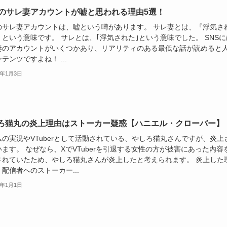
Sのサレ妻アカウントが嘘と思われる理由5選！
Sのサレ妻アカウントは、嘘という噂があります。 サレ妻とは、『浮気さ
という意味です。 サレとは、｢浮気された｣という意味でした。 SNSに
妻のアカウントがいくつかあり、リアリティのある最低な話が読めると
テンツですよね！ ...
5年1月3日
ろ猫丸の炎上理由はストーカー疑惑【ハニエル・クローバー】
ムの実況やVTuberとして活動されている、やしろ猫丸さんですが、炎上
ます。 なぜなら、XでVTuberを引退する女性の方が被害にあった内容
されていたため、やしろ猫丸さんが炎上したと考えられます。 炎上した
配信者へのストーカー...
5年1月1日