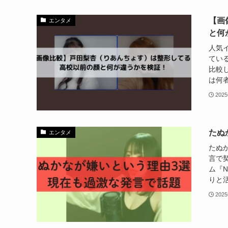
【画
エンタメ
と何
人気
てい
比較
は何者
202
たぬ
エンタメ
たぬ
言で
ム『
りと活
202