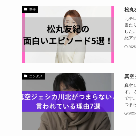
松丸
事件
元テ
当た
した
紀アナ
202
真空
エンタメ
真空ジ
す。
です
つまら
202