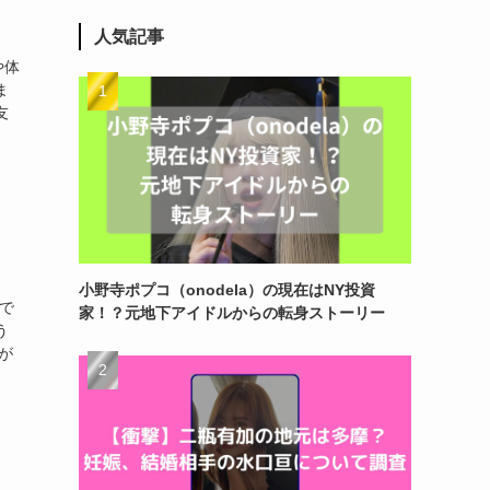
人気記事
や体
ま
友
小野寺ポプコ（onodela）の現在はNY投資
で
家！？元地下アイドルからの転身ストーリー
う
が