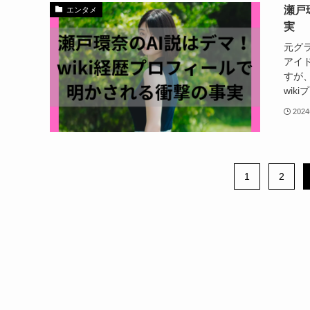
瀬戸
エンタメ
実
元グ
アイ
すが
wik
202
1
2