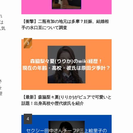
れ
【衝撃】二瓶有加の地元は多摩？妊娠、結婚相
は
手の水口亘について調査
人気
さ
を
理
【最新】森脇梨々夏(りりか)がピュアで可愛いと
話題！出身高校や歴代彼氏を紹介