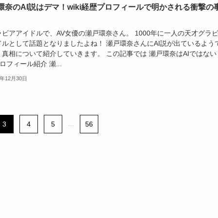
環奈のAI説はデマ！wiki経歴プロフィールで明かされる衝撃の
ラビアアイドルで、AV女優の瀬戸環奈さん。 1000年に一人の天才グラ
ドルとして話題となりましたよね！ 瀬戸環奈さんにAI説が出ているよう
、真相について紹介していきます。 この記事では 瀬戸環奈はAIではない
iプロフィール紹介 瀬...
4年12月30日
3
4
5
...
56