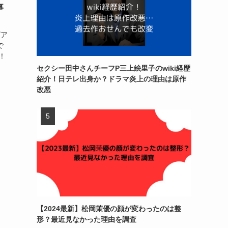
事
ビア
で
！
セクシー田中さんチーフP三上絵里子のwiki経歴
紹介！日テレ出身か？ドラマ炎上の理由は原作
改悪
【2024最新】松岡茉優の顔が変わったのは整
形？最近見なかった理由を調査