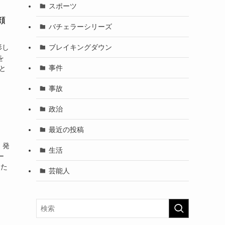
スポーツ
顔
バチェラーシリーズ
ブレイキングダウン
形し
を
事件
と
事故
政治
最近の投稿
」発
生活
ー
した
芸能人