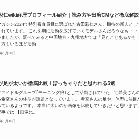
彩仁wiki経歴プロフィール紹介｜読み方や出演CMなど徹底解説
マガジン2024で特別審査員賞に選ばれた古田彩仁さん。期待の新人とし
されています。 これを期に活動を広げていくモデルさんだろうなぁ ・・
いましたが、調べてみると中国地方・九州地方では「見たことあるかも
方もいるほど活動...
5年1月20日
が足が太いか徹底比較！ぽっちゃりだと思われる5選
性アイドルグループ｢モーニング娘｣として活動されていた、辻希美さん
る希空さんの体型が話題となっています。 希空さんの足や、体型に注目
っているようです。 本当に太いのか画像を比較していきたいと思います
事では 【画像比...
5年1月16日